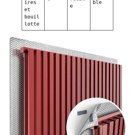
ires
ble
e
et
bouil
lotte