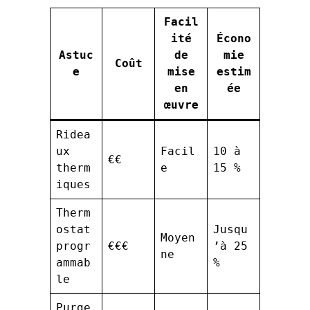
Facil
ité
Écono
Astuc
de
mie
Coût
e
mise
estim
en
ée
œuvre
Ridea
ux
Facil
10 à
€€
therm
e
15 %
iques
Therm
ostat
Jusqu
Moyen
progr
€€€
’à 25
ne
ammab
%
le
Purge