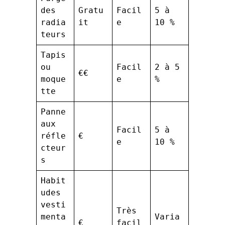
des
Gratu
Facil
5 à
radia
it
e
10 %
teurs
Tapis
ou
Facil
2 à 5
€€
moque
e
%
tte
Panne
aux
Facil
5 à
réfle
€
e
10 %
cteur
s
Habit
udes
vesti
Très
menta
Varia
€
facil